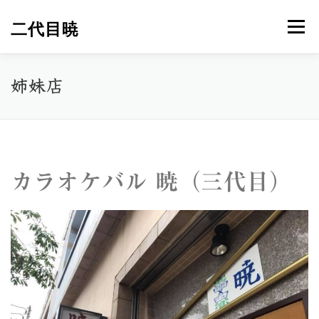
コ
ン
二代目暁
メニュー
テ
ン
ツ
へ
HOME
宴会
お店紹介
メニュー
アクセス
姉妹店
ス
キ
ッ
プ
姉妹店
お問合せ
カラオケバル 暁（三代目）